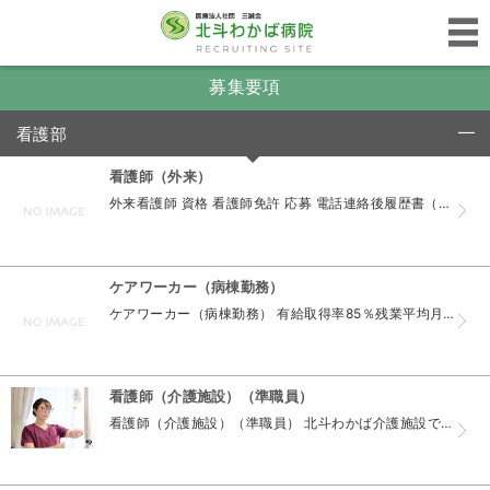
募集要項
看護部
click to collapse contents
看護師（外来）
外来看護師 資格 看護師免許 応募 電話連絡後履歴書（写真貼付）を持参ください 当サイトのフォームから 見学申し込みも可 面接 随時開催（お気軽にご連絡ください） 面接 備考 試用期間あり（下...
ケアワーカー（病棟勤務）
ケアワーカー（病棟勤務） 有給取得率85％残業平均月1時間（2024年実績） ライフワークバランスのとれる職場です。 北斗わかば病院で勤務していただく看護師の募集要項です。 資格 無資格・未経...
看護師（介護施設）（準職員）
看護師（介護施設）（準職員） 北斗わかば介護施設で勤務していただく看護師（準職員）の募集要項です。 資格 看護師 もしくは 准看護師 応募 電話連絡後履歴書（写真貼付）を持参ください 当サイト...