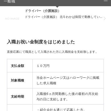
一般職
click to collapse contents
ドライバー（介護施設）
ドライバー（介護施設） 北斗わかば病院で勤務していただくドライバー（介護施設）の募集要項です。 資格 普通運転免許 応募 電話連絡後履歴書（写真貼付）を持参ください 当サイトのフォームから見学...
入職お祝い金制度をはじめました
直接応募にて職員として入職された方に入職祝金を支給致します。
支払金額
１０万円
当会ホームページ又はハローワークに掲載
対象職種
した求人職種
入職後
6
ヵ月間勤務した後の最初の月次給
支給時期
与の日に支給します。
・紹介会社を通じて応募した方。