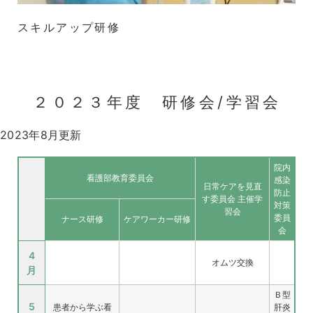
スキルアップ研修
２０２３年度 研修会/学習会
2023年8月更新
院内
看護部教育委員会
感染
日常ケアを見直
防止
す委員会 主催学
対策
習会
委員
ナース研修
ケアワーカー研修
会
4
オムツ交換
月
Ｂ型
5
患者から学ぶ看
肝炎