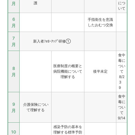
護
につ
月
いて
6
手指衛生を意識
したおむつ交換
月
7
新入者ﾌｫﾛｰｱｯﾌﾟ研修①
月
食中
毒に
医療制度の概要と
つい
8
病院機能について
後半未定
て
月
理解する
8/2
3
9
食中
毒に
9
介護保険につい
つい
て理解する
月
て
9/14
感染予防の基本を
10
理解する
標準予防