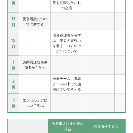
策を意識したおむ
月
つ交換
11
災害看護につい
て理解する
月
研修参加者から学
12
ぶ 患者の観察力
を養う！ﾌｨｼﾞｶﾙｱｾ
月
ｽﾒﾝﾄについて
1
訪問看護研修参
加者から学ぶ
月
医療チーム、看護
2
チームの中での協
月
働について考える
3
エンゼルケアに
ついて学ぶ
月
医療事故防止対策委
教育研修委員会
員会