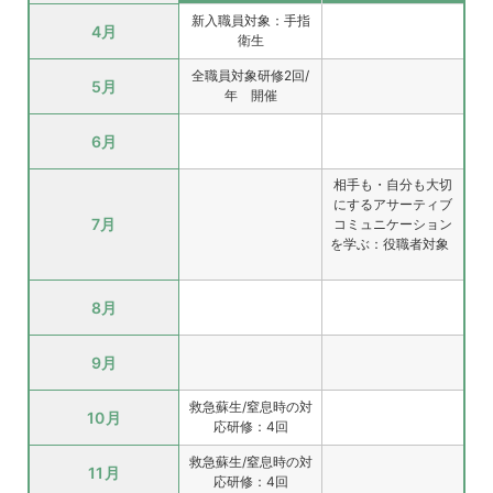
新入職員対象：
手指
4月
衛生
全職員対象研修
2回/
5月
年 開催
6月
相手も・自分も大切
にするアサーティブ
7月
コミュニケーション
を学ぶ：役職者対象
8月
9月
救急蘇生/窒息時の対
10月
応研修：4回
救急蘇生/窒息時の対
11月
応研修：4回