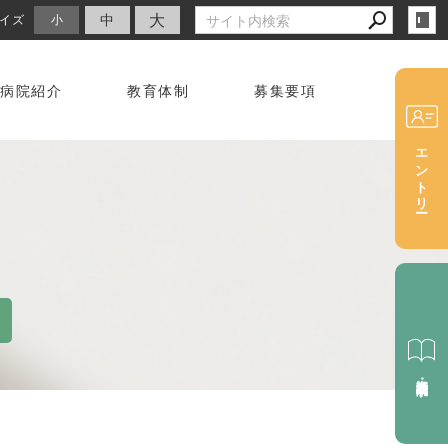
大
中
イズ
小
病院紹介
教育体制
募集要項
エントリー
資料請求・病院見学