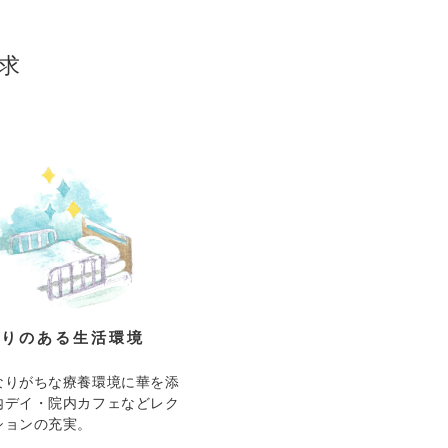
求
彩りのある生活環境
なりがちな療養環境に華を添
内デイ・院内カフェなどレク
ションの充実。