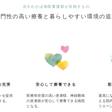
北斗わかば病院看護部が目指すもの
専門性の高い療養と
暮らしやすい環境の追
の充実
安心して療養できる
ンを提供
医療依存度の高い患者様、神経難病
退屈に
きる。
の患者様が安心して療養できる病院
える院
となる。
リエー