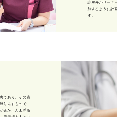
護主任がリーダ
加するように計
す。
患であり、その療
繰り返すもので
か否か、人工呼吸
、患者様本人とご