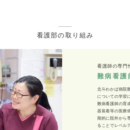
看護部の取り組み
看護師の専門
難病看護
北斗わかば病院
についての学習
難病看護師の育
器装着等の医療
期的に院外から
ることでレベル