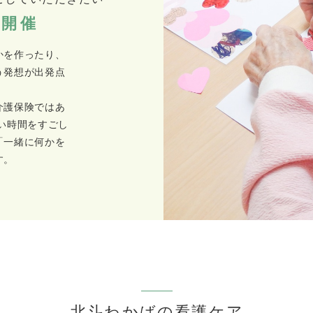
ェ開催
かを作ったり、
う発想が出発点
介護保険ではあ
い時間をすごし
「一緒に何かを
す。
北斗わかばの看護ケア